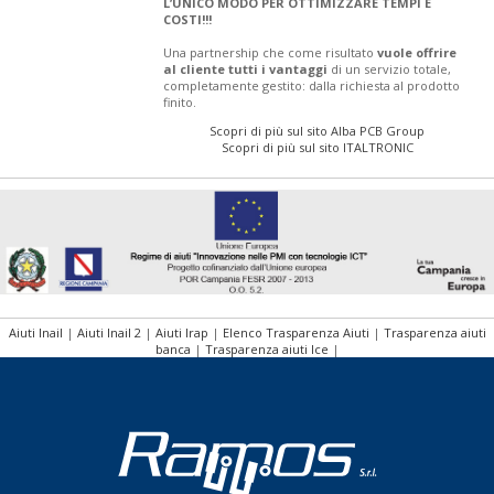
L’UNICO MODO PER OTTIMIZZARE TEMPI E
COSTI!!!
Una partnership che come risultato
vuole offrire
al cliente tutti i vantaggi
di un servizio totale,
completamente gestito: dalla richiesta al prodotto
finito.
Scopri di più sul sito Alba PCB Group
Scopri di più sul sito ITALTRONIC
Aiuti Inail
|
Aiuti Inail 2
|
Aiuti Irap
|
Elenco Trasparenza Aiuti
|
Trasparenza aiuti
banca
|
Trasparenza aiuti Ice
|