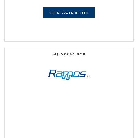
VISUALIZZA PRODOTTO
SQC575047T471K