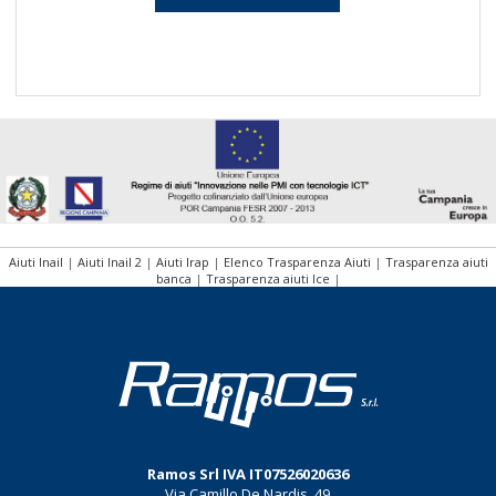
Aiuti Inail
|
Aiuti Inail 2
|
Aiuti Irap
|
Elenco Trasparenza Aiuti
|
Trasparenza aiuti
banca
|
Trasparenza aiuti Ice
|
Ramos Srl
IVA
IT07526020636
Via Camillo De Nardis, 49