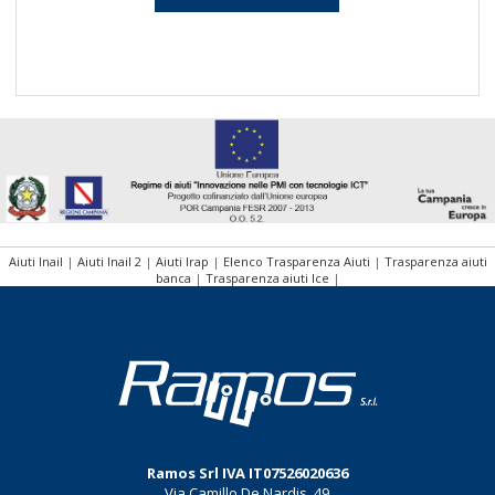
Aiuti Inail
|
Aiuti Inail 2
|
Aiuti Irap
|
Elenco Trasparenza Aiuti
|
Trasparenza aiuti
banca
|
Trasparenza aiuti Ice
|
Ramos Srl
IVA
IT07526020636
Via Camillo De Nardis, 49